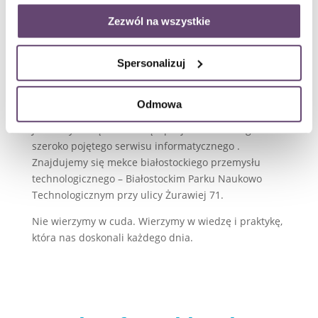
doświadczenie
Zezwól na wszystkie
zagwarantowały nam
pozycję lidera pomocy
Spersonalizuj
technologicznej na
wielu płaszczyznach
Odmowa
Jesteśmy firmą stworzoną z pasji do technologii i
szeroko pojętego serwisu informatycznego .
Znajdujemy się mekce białostockiego przemysłu
technologicznego – Białostockim Parku Naukowo
Technologicznym przy ulicy Żurawiej 71.
Nie wierzymy w cuda. Wierzymy w wiedzę i praktykę,
która nas doskonali każdego dnia.