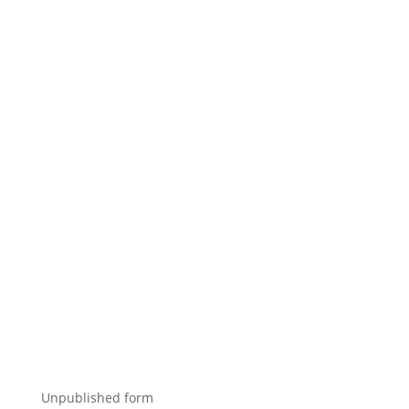
Wyślij wiadomość
Wyślij wiadomość
Wyślij wiadomość
Wyślij wiadomość
Wyślij wiadomość
Wyślij wiadomość
Unpublished form